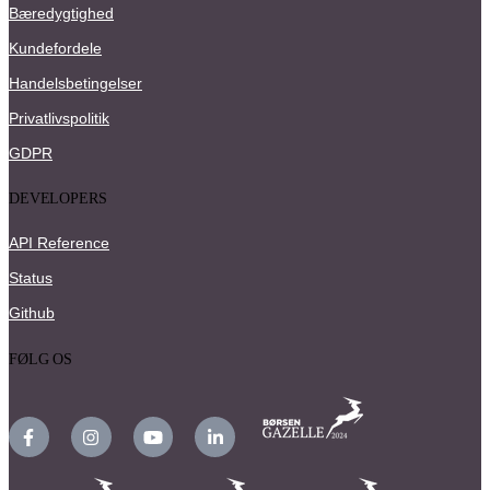
Bæredygtighed
Kundefordele
Handelsbetingelser
Privatlivspolitik
GDPR
DEVELOPERS
API Reference
Status
Github
FØLG OS