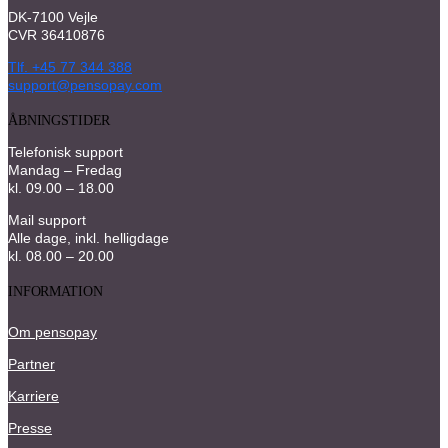
DK-7100 Vejle
CVR 36410876
Tlf. +45 77 344 388
support@pensopay.com
ÅBNINGSTIDER
Telefonisk support
Mandag – Fredag
kl. 09.00 – 18.00
Mail support
Alle dage, inkl. helligdage
kl. 08.00 – 20.00
INFORMATION
Om pensopay
Partner
Karriere
Presse