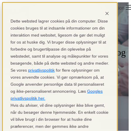
Open main navigation
Dette websted lagrer cookies på din computer. Disse
cookies bruges til at indsamle informationer om din
interaktion med websitet, ligesom de gør det muligt
for os at huske dig. Vi bruger disse oplysninger til at
forbedre og brugertilpasse din oplevelse på
Den betalingslingvistiske ordbog
webstedet, samt til analyse og målepunkter for vores
besøgende, både på dette websted og andre medier.
Som webshopejer kan betalingsløsninger være en
Se vores
privatlivspolitik
for flere oplysninger om
jungle af fagtermer. Derfor har vi udviklet en
vores anvendte cookies. Vi gør opmærksom på, at
betalingslingvistisk ordbog, så du kan få overblik.
Google anvender personlige data til personaliseret
og ikke-personaliseret annoncering. Læs
Googles
privatlivspolitik her.
Hvis du afviser, vil dine oplysninger ikke blive gemt,
når du besøger denne hjemmeside. En enkelt cookie
vil blive brugt i din browser for at huske dine
præferencer, men der gemmes ikke andre