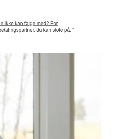
en ikke kan følge med? For
etalingspartner, du kan stole på. "