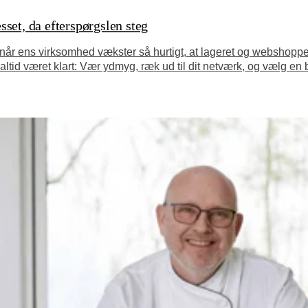
set, da efterspørgslen steg
 når ens virksomhed vækster så hurtigt, at lageret og webshopp
tid været klart: Vær ydmyg, ræk ud til dit netværk, og vælg en b