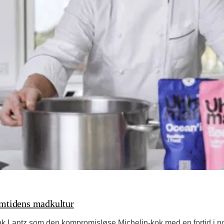
emtidens madkultur
nk Lantz som den kompromisløse Michelin-kok med en fortid i 