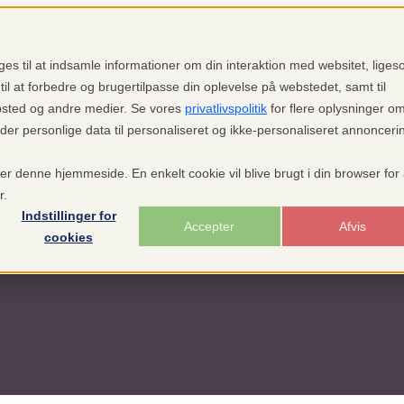
Hvorfor pensopay
Kunder
Show submenu for Inspirati
es til at indsamle informationer om din interaktion med websitet, lige
til at forbedre og brugertilpasse din oplevelse på webstedet, samt til
bsted og andre medier. Se vores
privatlivspolitik
for flere oplysninger o
or Hjælp
Hjælp
Show submenu for translations
DA
 personlige data til personaliseret og ikke-personaliseret annonceri
ger denne hjemmeside. En enkelt cookie vil blive brugt i din browser for 
r.
Indstillinger for
Accepter
Afvis
cookies
tiske råd fra både nye og mere erfarne iværksættere i Danmark.