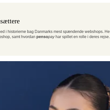
ksættere
 ned i historierne bag Danmarks mest spændende webshops. Her 
ebshop, samt hvordan
penso
pay
har spillet en rolle i deres rejse