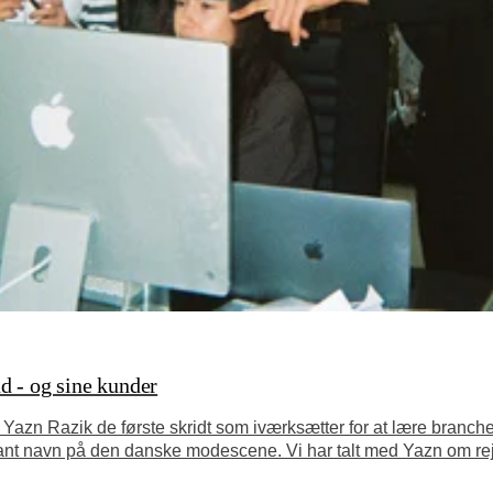
d - og sine kunder
 Yazn Razik de første skridt som iværksætter for at lære branch
kant navn på den danske modescene. Vi har talt med Yazn om re