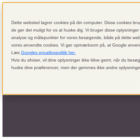
Show submenu for Hvorfor pensopay
Dette websted lagrer cookies på din computer. Disse cookies brug
de gør det muligt for os at huske dig. Vi bruger disse oplysninger 
analyse og målepunkter for vores besøgende, både på dette we
Sign up
Login
Show submenu f
vores anvendte cookies. Vi gør opmærksom på, at Google anvender
Læs
Googles privatlivspolitik her.
Hvis du afviser, vil dine oplysninger ikke blive gemt, når du besø
Blog
huske dine præferencer, men der gemmes ikke andre oplysninge
Drømmer du om at blive din egen chef? Få inspiration og prak