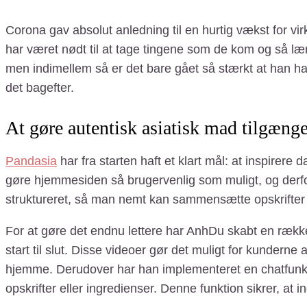
Corona gav absolut anledning til en hurtig vækst for v
har været nødt til at tage tingene som de kom og så lær
men indimellem så er det bare gået så stærkt at han h
det bagefter.
At gøre autentisk asiatisk mad tilgængel
Pandasia
har fra starten haft et klart mål: at inspirere
gøre hjemmesiden så brugervenlig som muligt, og derfo
struktureret, så man nemt kan sammensætte opskrifter 
For at gøre det endnu lettere har AnhDu skabt en række i
start til slut. Disse videoer gør det muligt for kundern
hjemme. Derudover har han implementeret en chatfunkti
opskrifter eller ingredienser. Denne funktion sikrer, at