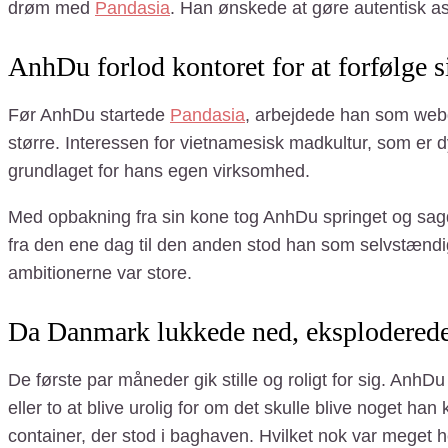
drøm med
Pandasia
. Han ønskede at gøre autentisk asi
AnhDu forlod kontoret for at forfølge 
Før AnhDu startede
Pandasia
, arbejdede han som webde
større. Interessen for vietnamesisk madkultur, som er 
grundlaget for hans egen virksomhed.
Med opbakning fra sin kone tog AnhDu springet og sagde
fra den ene dag til den anden stod han som selvstænd
ambitionerne var store.
Da Danmark lukkede ned, eksploderede
De første par måneder gik stille og roligt for sig. Anh
eller to at blive urolig for om det skulle blive noget ha
container, der stod i baghaven. Hvilket nok var meget hel