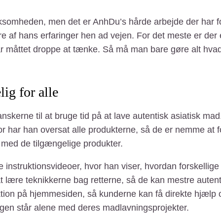
irksomheden, men det er AnhDu’s hårde arbejde der har f
e af hans erfaringer hen ad vejen. For det meste er der 
ar måttet droppe at tænke. Så må man bare gøre alt hva
ig for alle
 danskerne til at bruge tid på at lave autentisk asiatisk m
r har han oversat alle produkterne, så de er nemme at 
med de tilgængelige produkter.
nstruktionsvideoer, hvor han viser, hvordan forskellige a
e at lære teknikkerne bag retterne, så de kan mestre auten
on på hjemmesiden, så kunderne kan få direkte hjælp og 
 ingen står alene med deres madlavningsprojekter.