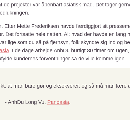
 af de projekter var åbenbart asiatisk mad. Det tager gerne
 nedlukningen.
. Efter Mette Frederiksen havde færdiggjort sit pressemø
r. Det fortsatte hele natten. Alt hvad der havde en lang
var lige som du så på fjernsyn, folk skyndte sig ind og bes
asia
. I de dage arbejde AnhDu hurtigt 80 timer om ugen, 
opfylde kundernes forventninger så de ville komme igen.
kt, at man bare gør og eksekverer, og så må man lære af
- AnhDu Long Vu,
Pandasia
.