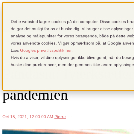
Show submenu for Hvorfor pensopay
Dette websted lagrer cookies på din computer. Disse cookies brug
de gør det muligt for os at huske dig. Vi bruger disse oplysninger 
analyse og målepunkter for vores besøgende, både på dette we
vores anvendte cookies. Vi gør opmærksom på, at Google anvender
Sign up
Login
Show submenu f
Blog: Bliv iværksætter og vælg den rette betalingsløsning
Læs
Googles privatlivspolitik her.
Hvis du afviser, vil dine oplysninger ikke blive gemt, når du besø
huske dine præferencer, men der gemmes ikke andre oplysninge
Pandasia: Iværksætte
pandemien
Oct 15, 2021, 12:00:00 AM
Pierre