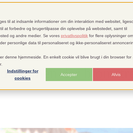
Hvorfor pensopay
Kunder
Show submenu for Inspirati
es til at indsamle informationer om din interaktion med websitet, lige
til at forbedre og brugertilpasse din oplevelse på webstedet, samt til
bsted og andre medier. Se vores
privatlivspolitik
for flere oplysninger o
 personlige data til personaliseret og ikke-personaliseret annonceri
or Hjælp
Hjælp
Show submenu for translations
DA
ger denne hjemmeside. En enkelt cookie vil blive brugt i din browser for 
r.
rdrømmen der blomstre
Indstillinger for
Accepter
Afvis
cookies