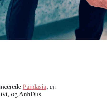
lancerede
Pandasia
, en
sivt, og AnhDus