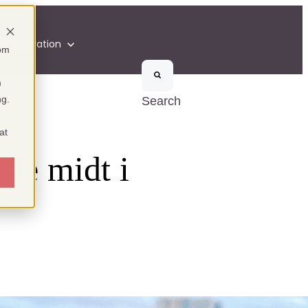
on
Inspiration
som
m
ng.
Search
at
de midt i