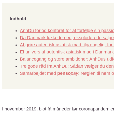
Indhold
AnhDu forlod kontoret for at forfølge sin pass
Da Danmark lukkede ned, eksploderede salge
At gøre autentisk asiatisk mad tilgængeligt for 
Et univers af autentisk asiatisk mad i Danmark
Balancegang og store ambitioner: AnhDus udf
Tre gode råd fra AnhDu: Sådan vælger du den 
Samarbejdet med
penso
pay
: Nøglen til nem 
I november 2019, blot få måneder før coronapandemie