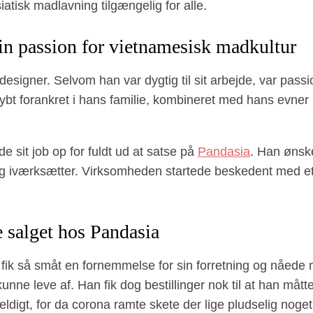
atisk madlavning tilgængelig for alle.
sin passion for vietnamesisk madkultur
signer. Selvom han var dygtig til sit arbejde, var passi
dybt forankret i hans familie, kombineret med hans evne
 sit job op for fuldt ud at satse på
Pandasia
. Han ønske
ig iværksætter. Virksomheden startede beskedent med et
 salget hos Pandasia
Du fik så småt en fornemmelse for sin forretning og nåed
n kunne leve af. Han fik dog bestillinger nok til at han må
digt, for da corona ramte skete der lige pludselig noget. F