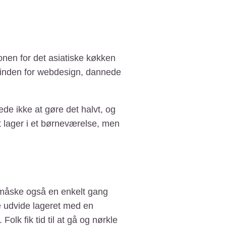
onen for det asiatiske køkken
r inden for webdesign, dannede
de ikke at gøre det halvt, og
 lager i et børneværelse, men
e måske også en enkelt gang
tte udvide lageret med en
olk fik tid til at gå og nørkle