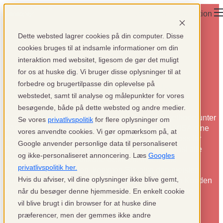
Open main navigation
Dette websted lagrer cookies på din computer. Disse
cookies bruges til at indsamle informationer om din
interaktion med websitet, ligesom de gør det muligt
for os at huske dig. Vi bruger disse oplysninger til at
forbedre og brugertilpasse din oplevelse på
Visa als Zahlungsmethode
webstedet, samt til analyse og målepunkter for vores
besøgende, både på dette websted og andre medier.
Kartenzahlung ist die meistgenutzte Zahlungsmethode unter
Se vores
privatlivspolitik
for flere oplysninger om
Dänen, wenn sie online einkaufen – und hier ist VISA eine
vores anvendte cookies. Vi gør opmærksom på, at
der sehr beliebten Möglichkeiten. Es ist wichtig, dass Ihr
Google anvender personlige data til personaliseret
Onlineshop Kartenzahlungen anbietet, da heute fast alle
og ikke-personaliseret annoncering. Læs
Googles
Verbraucher eine Kreditkarte besitzen. Indem Sie
privatlivspolitik her.
Kartenzahlung anbieten, kommen Sie also den meisten
Hvis du afviser, vil dine oplysninger ikke blive gemt,
Kunden entgegen. Es ist eine sehr gute Idee, Ihren Kunden
die Zahlung mit VISA/Dankort anzubieten, da dies die
når du besøger denne hjemmeside. En enkelt cookie
meistverbreitete Kreditkarte in Dänemark ist.
vil blive brugt i din browser for at huske dine
præferencer, men der gemmes ikke andre