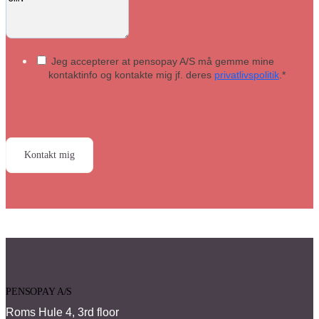
Jeg accepterer at pensopay A/S må gemme mine
kontaktinfo og kontakte mig jf. deres
privatlivspolitik
.
*
PENSOPAY A/S
Roms Hule 4, 3rd floor