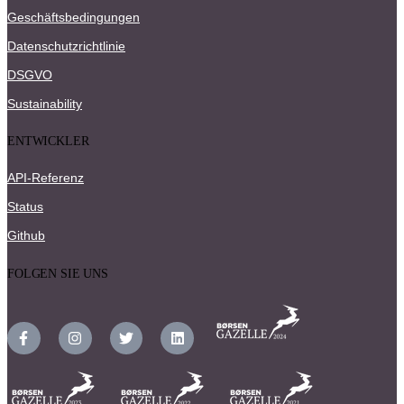
Geschäftsbedingungen
Datenschutzrichtlinie
DSGVO
Sustainability
ENTWICKLER
API-Referenz
Status
Github
FOLGEN SIE UNS