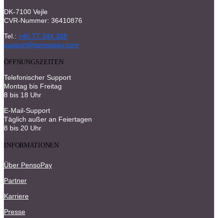
DK-7100 Vejle
CVR-Nummer: 36410876
Tel.:
+45 77 344 388
support@pensopay.com
ÖFFNUNGSZEITEN
Telefonischer Support
Montag bis Freitag
8 bis 18 Uhr
E-Mail-Support
Täglich außer an Feiertagen
8 bis 20 Uhr
INFORMATIONEN
Über PensoPay
Partner
Karriere
Presse