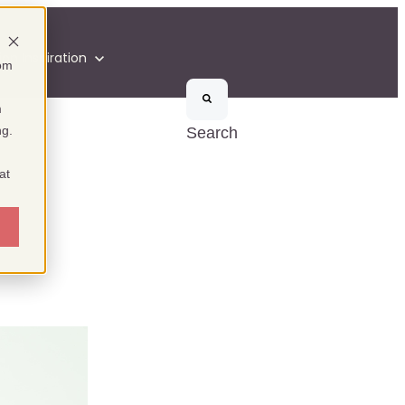
ion
Inspiration
som
m
ng.
Search
at