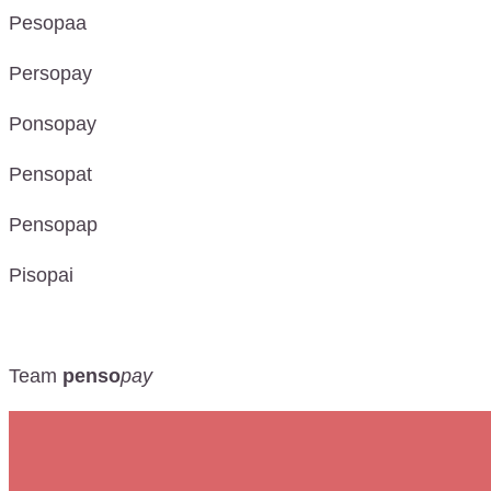
Pesopaa
Persopay
Ponsopay
Pensopat
Pensopap
Pisopai
Team
penso
pay