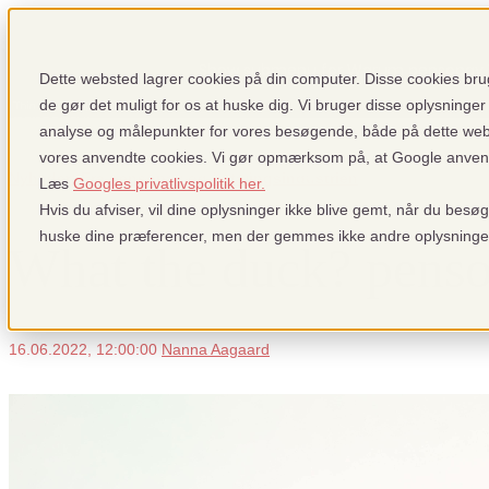
Show submenu for Warum pensopay
Dette websted lagrer cookies på din computer. Disse cookies brug
de gør det muligt for os at huske dig. Vi bruger disse oplysninger 
analyse og målepunkter for vores besøgende, både på dette we
vores anvendte cookies. Vi gør opmærksom på, at Google anvender
Sign up
Login
Show submenu fo
Nyheder: Fra pensopay og betalingsindustrien
Læs
Googles privatlivspolitik her.
Hvis du afviser, vil dine oplysninger ikke blive gemt, når du besø
huske dine præferencer, men der gemmes ikke andre oplysninge
What the duck? pens
16.06.2022, 12:00:00
Nanna Aagaard