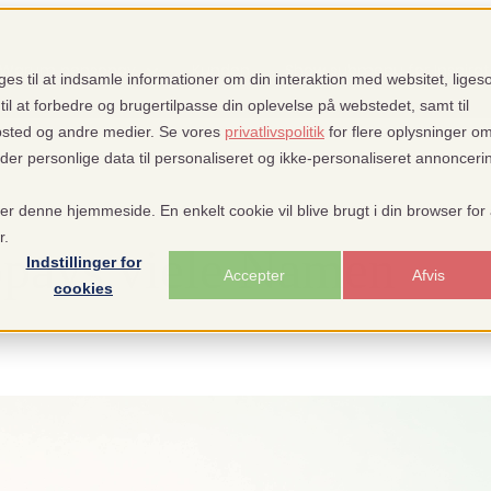
Warum pensopay
Kunden
Show submenu for Inspirat
es til at indsamle informationer om din interaktion med websitet, lige
til at forbedre og brugertilpasse din oplevelse på webstedet, samt til
bsted og andre medier. Se vores
privatlivspolitik
for flere oplysninger o
 personlige data til personaliseret og ikke-personaliseret annonceri
r Hilfe
Hilfe
Show submenu for translations
DE
ger denne hjemmeside. En enkelt cookie vil blive brugt i din browser for 
r.
opays viele Namen
Indstillinger for
Accepter
Afvis
cookies