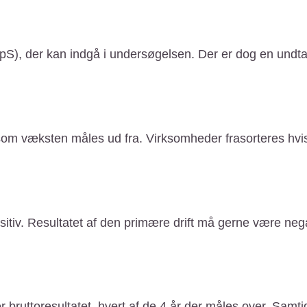
S), der kan indgå i undersøgelsen. Der er dog en undtage
r som væksten måles ud fra. Virksomheder frasorteres hvi
sitiv. Resultatet af den primære drift må gerne være neg
 bruttoresultatet, hvert af de 4 år der måles over. Samt