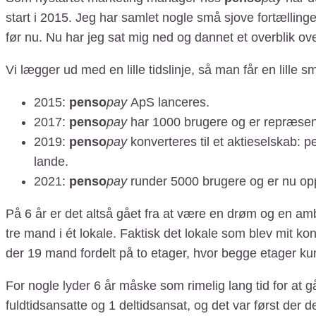
start i 2015. Jeg har samlet nogle små sjove fortællinge
før nu. Nu har jeg sat mig ned og dannet et overblik ov
Vi lægger ud med en lille tidslinje, så man får en lille 
2015:
penso
pay
ApS lanceres.
2017:
penso
pay
har 1000 brugere og er repræsent
2019:
penso
pay
konverteres til et aktieselskab:
lande.
2021:
penso
pay
runder 5000 brugere og er nu opp
På 6 år er det altså gået fra at være en drøm og en ambit
tre mand i ét lokale. Faktisk det lokale som blev mit ko
der 19 mand fordelt på to etager, hvor begge etager ku
For nogle lyder 6 år måske som rimelig lang tid for at gå
fuldtidsansatte og 1 deltidsansat, og det var først der d