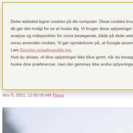
Show submenu for Hvorfor pensopay
Dette websted lagrer cookies på din computer. Disse cookies brug
de gør det muligt for os at huske dig. Vi bruger disse oplysninger 
analyse og målepunkter for vores besøgende, både på dette we
vores anvendte cookies. Vi gør opmærksom på, at Google anvender
Sign up
Login
Show submenu f
Nyheder: Fra pensopay og betalingsindustrien
Læs
Googles privatlivspolitik her.
Hvis du afviser, vil dine oplysninger ikke blive gemt, når du besø
huske dine præferencer, men der gemmes ikke andre oplysninge
Fra start-up til Gazel
Nov 9, 2021, 12:00:00 AM
Pierre