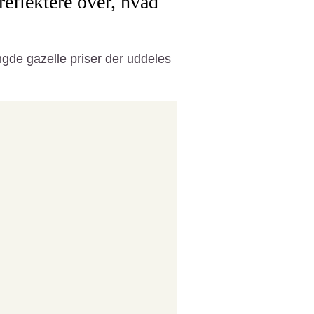
reflektere over, hvad
gde gazelle priser der uddeles