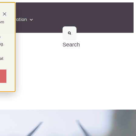
on
Inspiration
som
m
ng.
Search
at