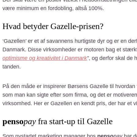
være minimum en fordobling, altså 100%.
Hvad betyder Gazelle-prisen?
‘Gazellen’ er et af savannens hurtigste dyr og er en de
Danmark. Disse virksomheder er motoren bag et stærkt er
optimisme og kreativitet i Danmark
”
, og derfor skal de
tanden.
På den måde er inspirerer Børsens Gazelle til hvordan
som man kan sigte efter som firma, og det er motiver
virksomhed. Her er Gazellen en kendt pris, der har et v
penso
pay
fra start-up til Gazelle
Som nystartet marketing manager hos
penso
pay
har de