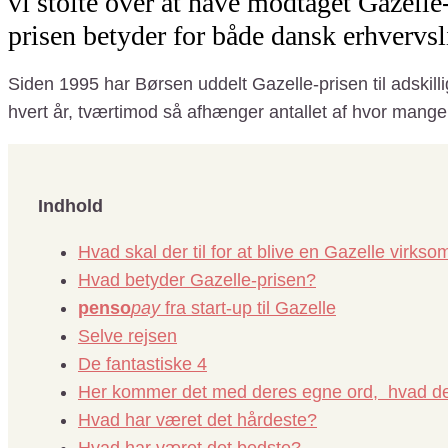
vi stolte over at have modtaget Gazelle-
prisen betyder for både dansk erhvervs
Siden 1995 har Børsen uddelt Gazelle-prisen til adski
hvert år, tværtimod så afhænger antallet af hvor mange d
Indhold
Hvad skal der til for at blive en Gazelle virks
Hvad betyder Gazelle-prisen?
penso
pay
fra start-up til Gazelle
Selve rejsen
De fantastiske 4
Her kommer det med deres egne ord, hvad de
Hvad har været det hårdeste?
Hvad har været det bedste?