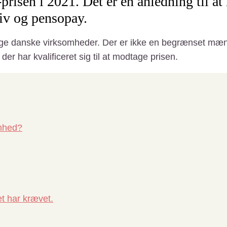
prisen i 2021. Det er en anledning til at 
liv og pensopay.
llige danske virksomheder. Der er ikke en begrænset mæn
er har kvalificeret sig til at modtage prisen.
omhed?
t har krævet.