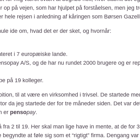
r op på vejen, som har hjulpet på forståelsen, men jeg tr
er hele rejsen i anledning af kåringen som Børsen Gazelle
smule ide om, hvad det er der sket, og hvornår:
eret i 7 europæiske lande.
 pensopay A/S, og de har nu rundet 2000 brugere og er r
e på 19 kolleger.
ion, til at være en virksomhed i trivsel. De startede med 
ntor da jeg startede der for tre måneder siden. Det var de
n er
penso
pay
.
 fra 2 til 19. Her skal man lige have in mente, at de for 3
e begyndte at føle sig som et “rigtigt” firma. Dengang var