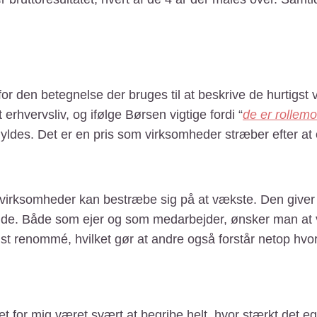
rfor den betegnelse der bruges til at beskrive de hurtigs
hvervsliv, og ifølge Børsen vigtige fordi “
de er rollemo
 hyldes. Det er en pris som virksomheder stræber efter at
 virksomheder kan bestræbe sig på at vækste. Den giver
ende. Både som ejer og som medarbejder, ønsker man at 
ist renommé, hvilket gør at andre også forstår netop hvo
t for mig været svært at begribe helt, hvor stærkt det eg