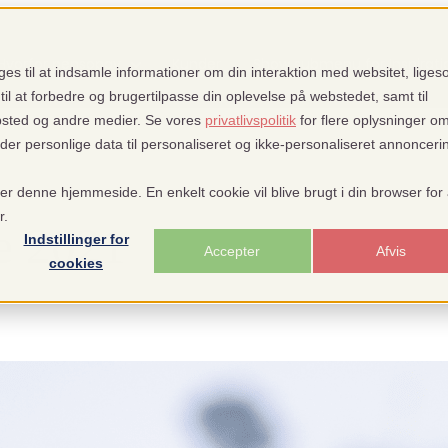
Hvorfor pensopay
Kunder
Show submenu for Inspirati
es til at indsamle informationer om din interaktion med websitet, lige
til at forbedre og brugertilpasse din oplevelse på webstedet, samt til
bsted og andre medier. Se vores
privatlivspolitik
for flere oplysninger o
 personlige data til personaliseret og ikke-personaliseret annonceri
or Hjælp
Hjælp
Show submenu for translations
DA
ger denne hjemmeside. En enkelt cookie vil blive brugt i din browser for 
r.
le 2021
Indstillinger for
Accepter
Afvis
cookies