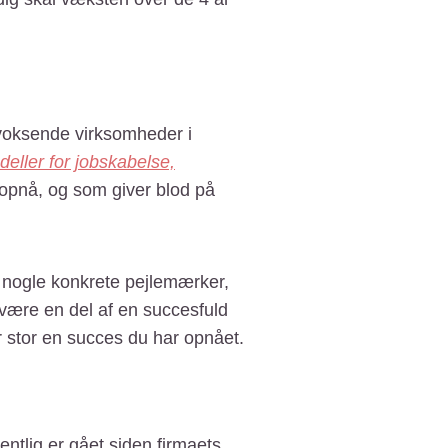
t voksende virksomheder i
deller for jobskabelse,
 opnå, og som giver blod på
 nogle konkrete pejlemærker,
være en del af en succesfuld
r stor en succes du har opnået.
entlig er gået siden firmaets