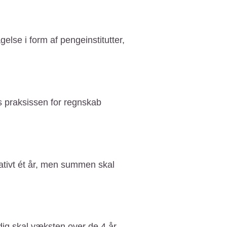
lse i form af pengeinstitutter,
s praksissen for regnskab
ativt ét år, men summen skal
idig skal væksten over de 4 år