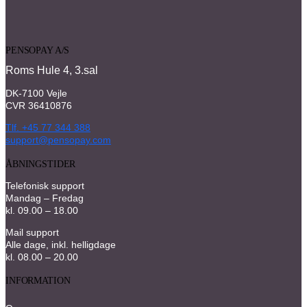
PENSOPAY A/S
Roms Hule 4, 3.sal
DK-7100 Vejle
CVR 36410876
Tlf. +45 77 344 388
support@pensopay.com
ÅBNINGSTIDER
Telefonisk support
Mandag – Fredag
kl. 09.00 – 18.00
Mail support
Alle dage, inkl. helligdage
kl. 08.00 – 20.00
INFORMATION