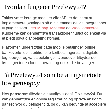
Hvordan fungerer Przelewy24?
Takket være færdige moduler eller API er det nemt at
implementere løsningen på din hjemmeside via integrationer
til plugins som
PrestaShop
,
Magento
og
WooCommerce
.
Kunderne kan gennemføre transaktioner hurtigt og enkelt via
et bredt udvalg af betalingsformer.
Platformen understøtter både mobile betalinger, online
bankoverførsler, traditionelle kortbetalinger samt digitale
tegnebøger og valutabetalinger. Derudover tilbydes der
løsninger inden for onlinerater og udskudte betalinger.
Få Przelewy24 som betalingsmetode
hos
penso
pay
Hos
penso
pay
tilbyder vi naturligvis også Przelewy24. Du
kan gennemføre en online registrering og oprette en konto,
uanset hvor du befinder dig, og du kan begynde at acceptere