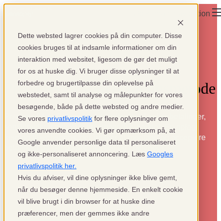
Open main navigation
×
×
×
Dette websted lagrer cookies på din computer. Disse
cookies bruges til at indsamle informationer om din
interaktion med websitet, ligesom de gør det muligt
for os at huske dig. Vi bruger disse oplysninger til at
forbedre og brugertilpasse din oplevelse på
Przelewy24 som betalingsmetode
webstedet, samt til analyse og målepunkter for vores
besøgende, både på dette websted og andre medier.
Przelewy24 er Polens største udbyder af onlinebetalinger,
Se vores
privatlivspolitik
for flere oplysninger om
som tilbyder innovative løsninger til e-handel. En oplagt
vores anvendte cookies. Vi gør opmærksom på, at
løsning til webshops, der ønsker at modtage og acceptere
Google anvender personlige data til personaliseret
betalinger på det polske marked og i udlandet.
og ikke-personaliseret annoncering. Læs
Googles
privatlivspolitik her.
Hvis du afviser, vil dine oplysninger ikke blive gemt,
når du besøger denne hjemmeside. En enkelt cookie
vil blive brugt i din browser for at huske dine
præferencer, men der gemmes ikke andre