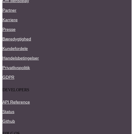
Om pensopay
Partner
Karriere
Presse
Bæredygtighed
Kundefordele
Handelsbetingelser
Privatlivspolitik
GDPR
DEVELOPERS
API Reference
Status
Github
FØLG OS