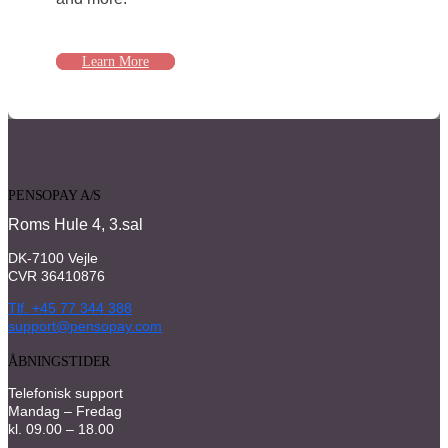
Learn More
PENSOPAY A/S
Roms Hule 4, 3.sal
DK-7100 Vejle
CVR 36410876
Tlf. +45 77 344 388
support@pensopay.com
ÅBNINGSTIDER
Telefonisk support
Mandag – Fredag
kl. 09.00 – 18.00