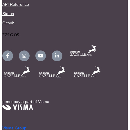
API Reference
Status
Github
FØLG OS
pensopay a part of Visma
Visma Group