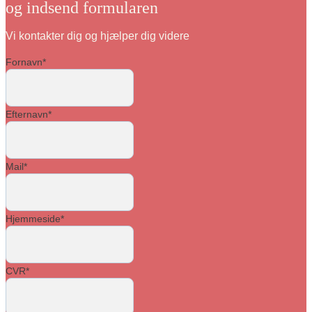
og indsend formularen
Vi kontakter dig og hjælper dig videre
Fornavn
*
Efternavn
*
Mail
*
Hjemmeside
*
CVR
*