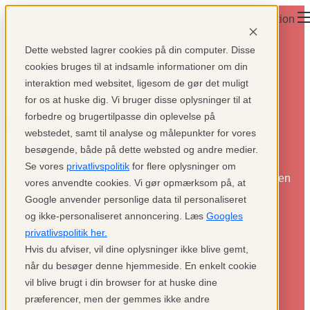
Open main navigation
×
×
Dette websted lagrer cookies på din computer. Disse
cookies bruges til at indsamle informationer om din
interaktion med websitet, ligesom de gør det muligt
for os at huske dig. Vi bruger disse oplysninger til at
forbedre og brugertilpasse din oplevelse på
Dankort som betalingsløsning
webstedet, samt til analyse og målepunkter for vores
besøgende, både på dette websted og andre medier.
Skal du have Dankort som betalingsmetode på din
Se vores
privatlivspolitik
for flere oplysninger om
webshop? Her på siden får du styr på om Dankortet er den
vores anvendte cookies. Vi gør opmærksom på, at
rette løsning for din webshop.
Google anvender personlige data til personaliseret
og ikke-personaliseret annoncering. Læs
Googles
privatlivspolitik her.
Hvis du afviser, vil dine oplysninger ikke blive gemt,
når du besøger denne hjemmeside. En enkelt cookie
vil blive brugt i din browser for at huske dine
præferencer, men der gemmes ikke andre