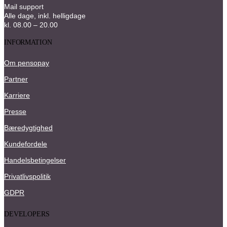
Mail support
Alle dage, inkl. helligdage
kl. 08.00 – 20.00
INFORMATION
Om pensopay
Partner
Karriere
Presse
Bæredygtighed
Kundefordele
Handelsbetingelser
Privatlivspolitik
GDPR
DEVELOPERS