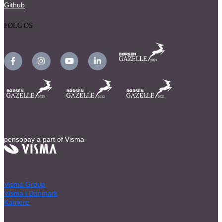
Github
FØLG OS
pensopay a part of Visma
Visma Group
Visma i Danmark
Karriere