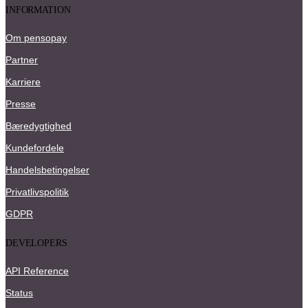
INFORMATION
Om pensopay
Partner
Karriere
Presse
Bæredygtighed
Kundefordele
Handelsbetingelser
Privatlivspolitik
GDPR
DEVELOPERS
API Reference
Status