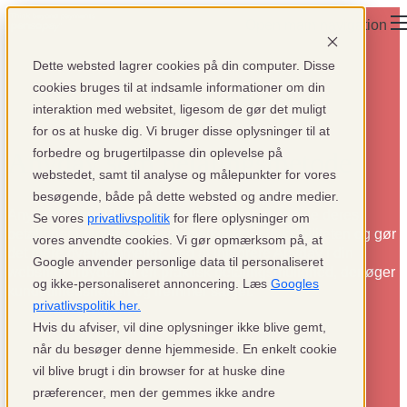
Open main navigation
×
×
×
Dette websted lagrer cookies på din computer. Disse
cookies bruges til at indsamle informationer om din
interaktion med websitet, ligesom de gør det muligt
for os at huske dig. Vi bruger disse oplysninger til at
forbedre og brugertilpasse din oplevelse på
Anyday som betalingsmetode
webstedet, samt til analyse og målepunkter for vores
besøgende, både på dette websted og andre medier.
Anyday giver dine kunder mulighed for at opdele deres
Se vores
privatlivspolitik
for flere oplysninger om
betalinger i rentefrie afdrag, hvilket øger fleksibiliteten og gør
vores anvendte cookies. Vi gør opmærksom på, at
det mere overkommeligt. Ved at integrere Anyday i din
Google anvender personlige data til personaliseret
webshop tilbyder du en praktisk betalingsmulighed, der øger
og ikke-personaliseret annoncering. Læs
Googles
kundetilfredsheden og fremmer salget.
privatlivspolitik her.
Hvis du afviser, vil dine oplysninger ikke blive gemt,
når du besøger denne hjemmeside. En enkelt cookie
vil blive brugt i din browser for at huske dine
præferencer, men der gemmes ikke andre