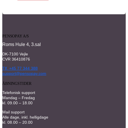
PENSOPAY A/S
Roms Hule 4, 3.sal
DK-7100 Vejle
CVR 36410876
Tlf. +45 77 344 388
support@pensopay.com
ÅBNINGSTIDER
Telefonisk support
Mandag – Fredag
kl. 09.00 – 18.00
Mail support
Alle dage, inkl. helligdage
kl. 08.00 – 20.00